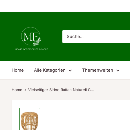
Direkt
zum
Inhalt
Megafuchs
Home
Alle Kategorien
Themenwelten
Home
Vielseitiger Sirine Rattan Naturell C...