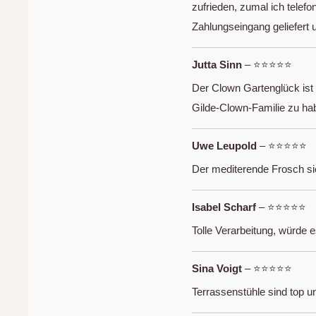
zufrieden, zumal ich telefo
Zahlungseingang geliefert u
Jutta Sinn
– ⭐⭐⭐⭐⭐
Der Clown Gartenglück ist s
Gilde-Clown-Familie zu ha
Uwe Leupold
– ⭐⭐⭐⭐⭐
Der mediterende Frosch sieh
Isabel Scharf
– ⭐⭐⭐⭐⭐
Tolle Verarbeitung, würde 
Sina Voigt
– ⭐⭐⭐⭐⭐
Terrassenstühle sind top u