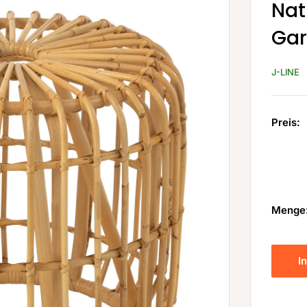
Nat
Gar
J-LINE
Preis:
Menge
I